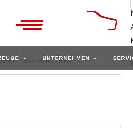
S
n
ZEUGE
UNTERNEHMEN
SERVI
rderliche Felder sind mit
*
markiert